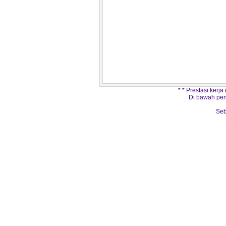
* * Prestasi kerj
Di bawah pen
Seb