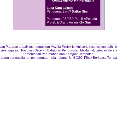
Kemaskini No. KP Pengguna
Lupa Kata Laluan
Pengguna Baru?
Daftar Sini
Pengguna PSP/SP, Pemilik/Pemaju
Projek & Orang Awam
Klik Sini
a dan Paparan terbaik menggunakan Mozilla Firefox terkini serta resolusi melebihi 10
yelenggaraan Pasukan OscejkT, Bahagian Pengurusan Maklumat, Jabatan Keraj
Kementerian Perumahan dan Kerajaan Tempatan.
arang permasalahan penggunaan, sila hubungi Unit OSC, Pihak Berkuasa Tempa